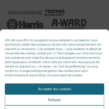
Afin de vous offrir la navigation la plus adaptée à vos besoins, nous
souhaitons utiliser des cookies sur ce site avec votre consentement. En
cliquant sur le bouton « Les accepter tous », vous acceptez le dépôt de
l’ensemble des cookies, utilisés par LC Technologies, sur votre terminal.
Ces cookies servent à des fins de suivi statistiques et fonctionnements
techniques pour améliorer votre visite sur notre site. Vous pouvez les
refuser en cliquant sur « Je refuse » ou "Voir les préférences" ou vous
rendre sur la page politique de gestion des cookies pour plus
d’informations et paramétrer vos choix selon les cookies.
Accepter les cookies
© 2026 LC Technologies. Tous droits réservés
Refuser