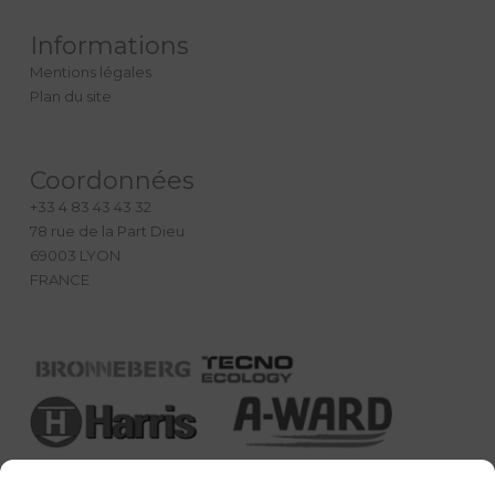
Informations
Mentions légales
Plan du site
Coordonnées
+33 4 83 43 43 32
78 rue de la Part Dieu
69003 LYON
FRANCE