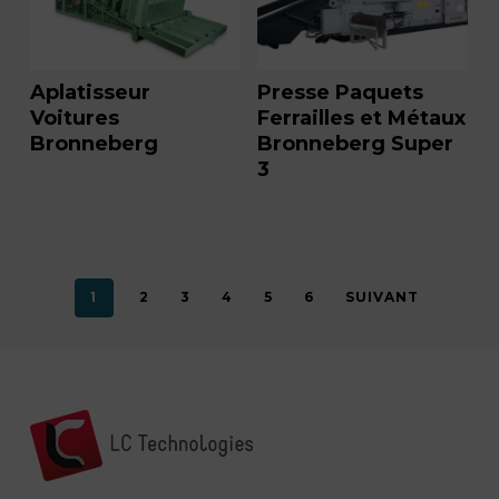
Aplatisseur
Presse Paquets
Voitures
Ferrailles et Métaux
Bronneberg
Bronneberg Super
3
1
2
3
4
5
6
SUIVANT