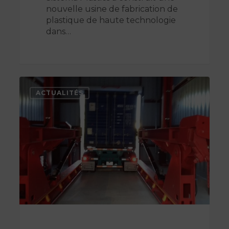
nouvelle usine de fabrication de
plastique de haute technologie
dans…
Industrie
plastique,
ACTUALITÉS
Résine
pet
–
Coca-
Cola