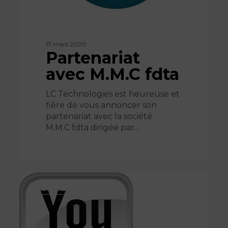
17 mars 2020
Partenariat
avec M.M.C fdta
LC Technologies est heureuse et
fière de vous annoncer son
partenariat avec la société
M.M.C fdta dirigée par…
LC
Technologies
ACTUALITÉS
lance
sa
chaine