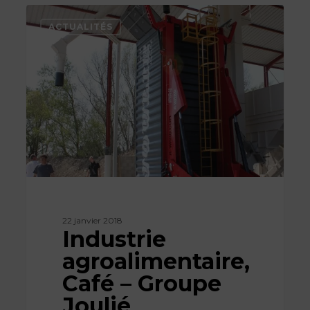
Industrie
agroalimentaire,
ACTUALITÉS
Café
–
Groupe
Joulié
22 janvier 2018
Industrie
agroalimentaire,
Café – Groupe
Joulié