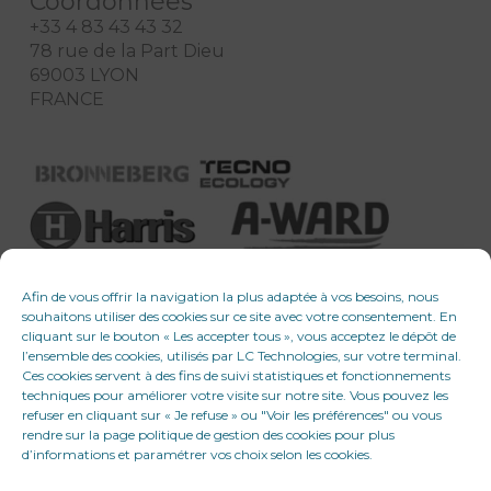
Coordonnées
+33 4 83 43 43 32
78 rue de la Part Dieu
69003 LYON
FRANCE
Afin de vous offrir la navigation la plus adaptée à vos besoins, nous
souhaitons utiliser des cookies sur ce site avec votre consentement. En
cliquant sur le bouton « Les accepter tous », vous acceptez le dépôt de
l’ensemble des cookies, utilisés par LC Technologies, sur votre terminal.
Ces cookies servent à des fins de suivi statistiques et fonctionnements
techniques pour améliorer votre visite sur notre site. Vous pouvez les
refuser en cliquant sur « Je refuse » ou "Voir les préférences" ou vous
rendre sur la page politique de gestion des cookies pour plus
d’informations et paramétrer vos choix selon les cookies.