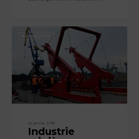
Industrie
minière,
ACTUALITÉS
Charbon
–
Tis
Group
22 janvier 2018
Industrie