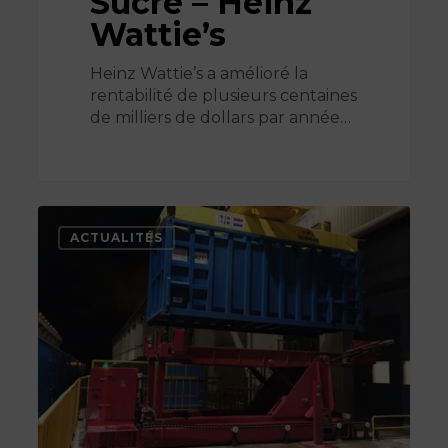
Sucre – Heinz
Wattie’s
Heinz Wattie’s a amélioré la
rentabilité de plusieurs centaines
de milliers de dollars par année…
Recyclage,
valorisation
ACTUALITÉS
énergétique
–
Sita-
Suez