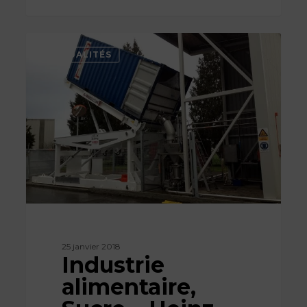
Industrie
alimentaire,
ACTUALITÉS
Sucre
–
Heinz
Wattie’s
25 janvier 2018
Industrie
alimentaire,