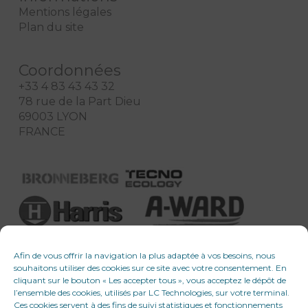
Mentions légales
Plan du site
Coordonnées
+33 4 83 43 43 32
78 rue de la Part Dieu
69003 LYON
FRANCE
Afin de vous offrir la navigation la plus adaptée à vos besoins, nous
souhaitons utiliser des cookies sur ce site avec votre consentement. En
cliquant sur le bouton « Les accepter tous », vous acceptez le dépôt de
l’ensemble des cookies, utilisés par LC Technologies, sur votre terminal.
Ces cookies servent à des fins de suivi statistiques et fonctionnements