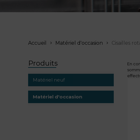
Accueil
Matériel d'occasion
Cisailles ro
Produits
En com
somme
effect
Matériel neuf
Les
ci
alumin
Matériel d'occasion
C
p
Choisi