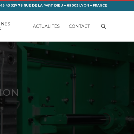
 43 43 32
78 RUE DE LA PART DIEU – 69003 LYON – FRANCE
INES
search
ACTUALITÉS
CONTACT
S
SION