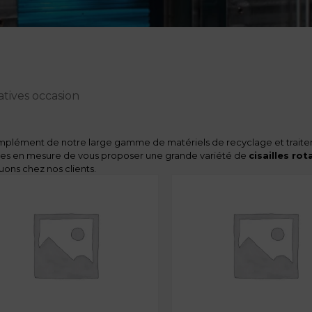
tatives occasion
plément de notre large gamme de matériels de recyclage et traiteme
s en mesure de vous proposer une grande variété de
cisailles ro
uons chez nos clients.
sailles rotatives d’occasion
vous permettront une préparation de vos
ium, mais également les pneumatiques, les déchets de plastiques, de 
omment choisir une cis
our le recyclage des 
r une cisaille rotative pour le recyclage des métaux ferreux, non-fe