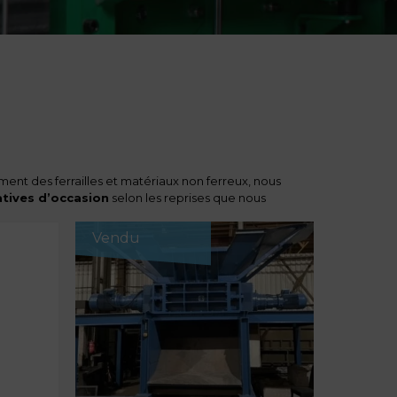
nt des ferrailles et matériaux non ferreux, nous
tatives d’occasion
selon les reprises que nous
Vendu
 produits, tels les câbles électriques, les profilés
bois, ….
aille rotative
méteaux ?
rreux et des déchets nécessite de prendre en compte