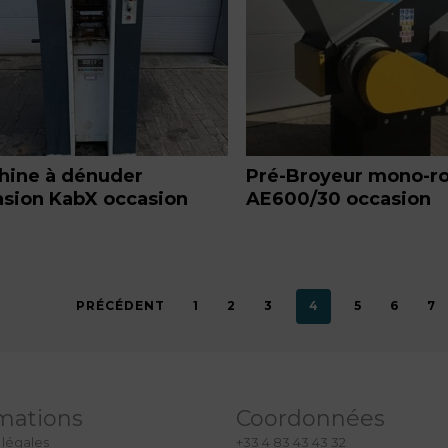
hine à dénuder
Pré-Broyeur mono-ro
asion KabX occasion
AE600/30 occasion
PRÉCÉDENT
1
2
3
4
5
6
7
mations
Coordonnées
 légales
+33 4 83 43 43 32