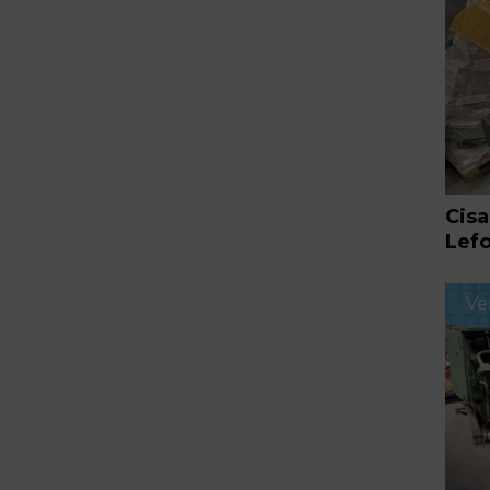
Cisa
Lefo
Ve