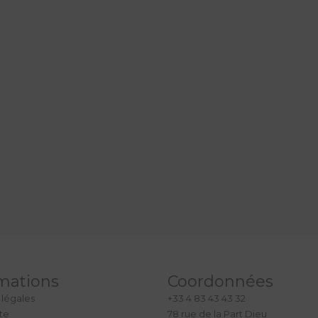
mations
Coordonnées
 légales
+33 4 83 43 43 32
ite
78 rue de la Part Dieu