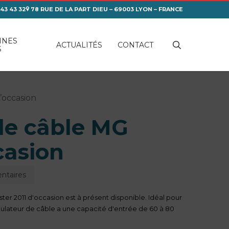
 43 43 32
78 RUE DE LA PART DIEU – 69003 LYON – FRANCE
INES
search
ACTUALITÉS
CONTACT
S
’occasion
de câble MG
casion
ntaires
er 2011 d'occasion est à présent disponible. Idéal pour
anulateur de câble a une capacité d'entrée de 60 à 80