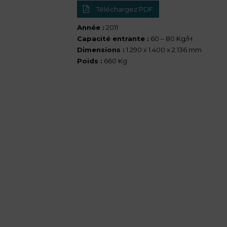
Téléchargez PDF
Année :
2011
Capacité entrante :
60 – 80 Kg/H
Dimensions :
1.290 x 1.400 x 2.136 mm
Poids :
660 Kg