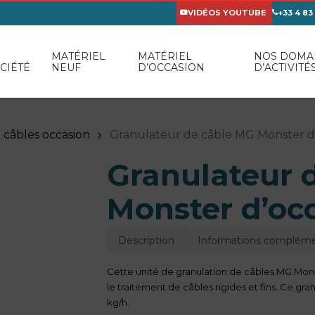
VIDÉOS YOUTUBE
+33 4 83
MATÉRIEL
MATÉRIEL
NOS DOMA
CIÉTÉ
NEUF
D’OCCASION
D’ACTIVITÉ
 câbles occasion
Granulateur de câble MG Monster d
Granulateur 
Monster d’oc
Description
Informations compléme
Cette unité de granulation de câbles MG Monst
le traitement de câbles rigides et fins. Ce gr
kg/h.