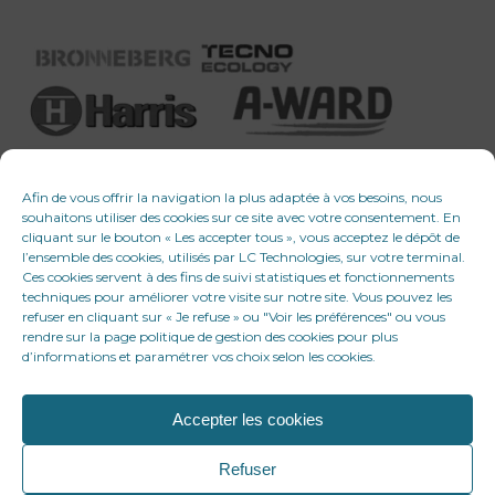
Afin de vous offrir la navigation la plus adaptée à vos besoins, nous
souhaitons utiliser des cookies sur ce site avec votre consentement. En
cliquant sur le bouton « Les accepter tous », vous acceptez le dépôt de
l’ensemble des cookies, utilisés par LC Technologies, sur votre terminal.
Ces cookies servent à des fins de suivi statistiques et fonctionnements
techniques pour améliorer votre visite sur notre site. Vous pouvez les
refuser en cliquant sur « Je refuse » ou "Voir les préférences" ou vous
rendre sur la page politique de gestion des cookies pour plus
d’informations et paramétrer vos choix selon les cookies.
Accepter les cookies
© 2026 LC Technologies. Tous droits réservés
Refuser