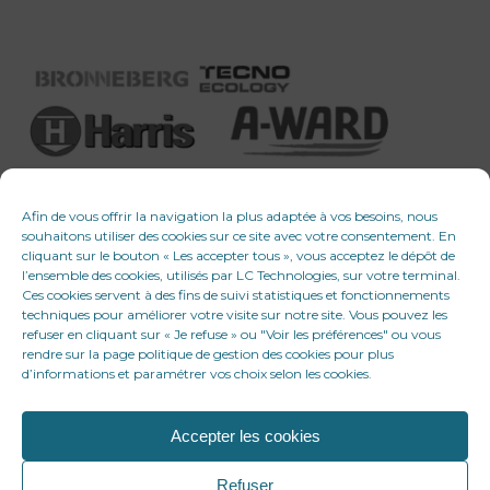
Afin de vous offrir la navigation la plus adaptée à vos besoins, nous
souhaitons utiliser des cookies sur ce site avec votre consentement. En
cliquant sur le bouton « Les accepter tous », vous acceptez le dépôt de
l’ensemble des cookies, utilisés par LC Technologies, sur votre terminal.
Ces cookies servent à des fins de suivi statistiques et fonctionnements
techniques pour améliorer votre visite sur notre site. Vous pouvez les
refuser en cliquant sur « Je refuse » ou "Voir les préférences" ou vous
rendre sur la page politique de gestion des cookies pour plus
d’informations et paramétrer vos choix selon les cookies.
Accepter les cookies
© 2026 LC Technologies. Tous droits réservés
Refuser