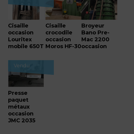
Cisaille
Cisaille
Broyeur
occasion
crocodile
Bano Pre-
Louritex
occasion
Mac 2200
mobile 650T
Moros HF-30
occasion
Vendu
Presse
paquet
métaux
occasion
JMC 2035