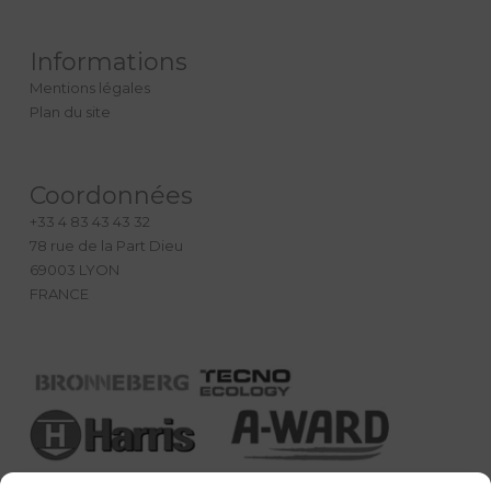
Informations
Mentions légales
Plan du site
Coordonnées
+33 4 83 43 43 32
78 rue de la Part Dieu
69003 LYON
FRANCE