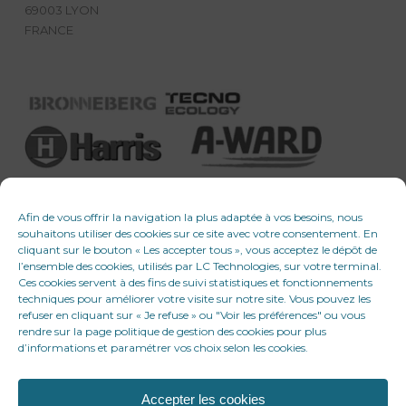
69003 LYON
FRANCE
Afin de vous offrir la navigation la plus adaptée à vos besoins, nous
souhaitons utiliser des cookies sur ce site avec votre consentement. En
cliquant sur le bouton « Les accepter tous », vous acceptez le dépôt de
l’ensemble des cookies, utilisés par LC Technologies, sur votre terminal.
Ces cookies servent à des fins de suivi statistiques et fonctionnements
techniques pour améliorer votre visite sur notre site. Vous pouvez les
refuser en cliquant sur « Je refuse » ou "Voir les préférences" ou vous
rendre sur la page politique de gestion des cookies pour plus
d’informations et paramétrer vos choix selon les cookies.
Accepter les cookies