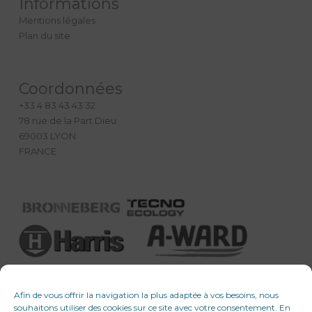
Informations
Mentions légales
Plan du site
Coordonnées
+33 4 83 43 43 32
78 rue de la Part Dieu
69003 LYON
FRANCE
Afin de vous offrir la navigation la plus adaptée à vos besoins, nous
souhaitons utiliser des cookies sur ce site avec votre consentement. En