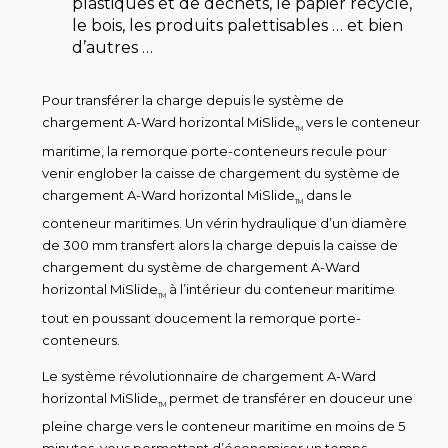
plastiques et de déchets, le papier recyclé,
le bois, les produits palettisables … et bien
d’autres …
Pour transférer la charge depuis le système de
chargement A-Ward horizontal MiSlide
vers le conteneur
TM
maritime, la remorque porte-conteneurs recule pour
venir englober la caisse de chargement du système de
chargement A-Ward horizontal MiSlide
dans le
TM
conteneur maritimes. Un vérin hydraulique d’un diamère
de 300 mm transfert alors la charge depuis la caisse de
chargement du système de chargement A-Ward
horizontal MiSlide
à l’intérieur du conteneur maritime
TM
tout en poussant doucement la remorque porte-
conteneurs.
Le système révolutionnaire de chargement A-Ward
horizontal MiSlide
permet de transférer en douceur une
TM
pleine charge vers le conteneur maritime en moins de 5