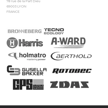
78 rue de la Part Dieu
69003 LYON
FRANCE