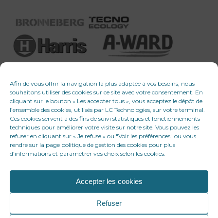
Afin de vous offrir la navigation la plus adaptée à vos besoins, nous
souhaitons utiliser des cookies sur ce site avec votre consentement. En
cliquant sur le bouton « Les accepter tous », vous acceptez le dépôt de
l’ensemble des cookies, utilisés par LC Technologies, sur votre terminal.
Ces cookies servent à des fins de suivi statistiques et fonctionnements
techniques pour améliorer votre visite sur notre site. Vous pouvez les
refuser en cliquant sur « Je refuse » ou "Voir les préférences" ou vous
rendre sur la page politique de gestion des cookies pour plus
d’informations et paramétrer vos choix selon les cookies.
Accepter les cookies
© 2026 LC Technologies. Tous droits réservés
Refuser