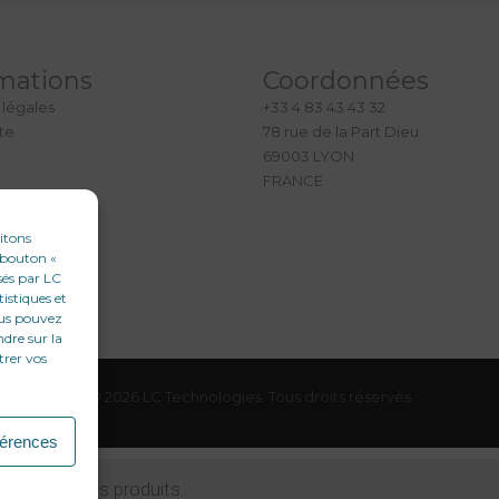
mations
Coordonnées
 légales
+33 4 83 43 43 32
ite
78 rue de la Part Dieu
69003 LYON
FRANCE
aitons
e bouton «
sés par LC
tistiques et
ous pouvez
ndre sur la
trer vos
© 2026 LC Technologies. Tous droits réservés
férences
che