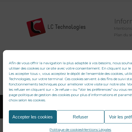
Infor
Mentions
Plan du s
Afin de vous offrir la navigation la plus adaptée à vos besoins, nous souh
utiliser des cookies sur ce site avec votre consentement. En cliquant sur l
Les accepter tous », vous acceptez le dépôt de l’ensemble des cookies, utili
Technologies, sur votre terminal. Ces cookies servent à des fins de suivi sta
fonctionnements techniques pour améliorer votre visite sur notre site. V
les refuser en cliquant sur « Je refuse » ou "Voir les préférences" ou vous re
page politique de gestion des cookies pour plus d’informations et paramé
choix selon les cookies.
Accepter les cookies
Refuser
Voir les pré
Recher
de
Politique de cookies
Mentions Légales