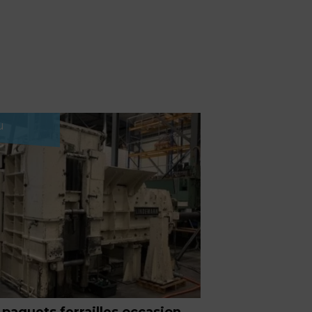
u
 paquets ferrailles occasion