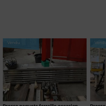
Vendu
Vend
Presse paquets ferraille occasion
Presse