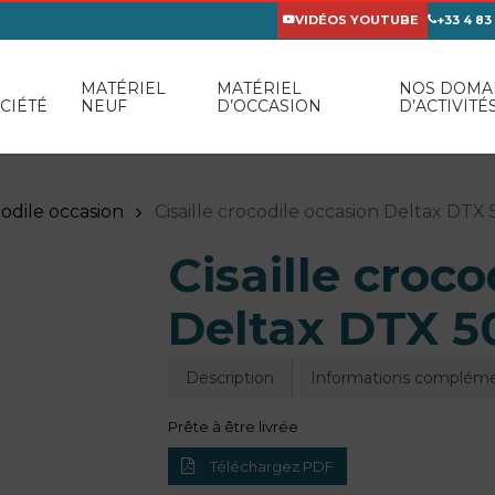
VIDÉOS YOUTUBE
+33 4 83
MATÉRIEL
MATÉRIEL
NOS DOMA
CIÉTÉ
NEUF
D’OCCASION
D’ACTIVITÉ
codile occasion
Cisaille crocodile occasion Deltax DTX
Cisaille croc
Deltax DTX 5
Description
Informations compléme
Prête à être livrée
Téléchargez PDF