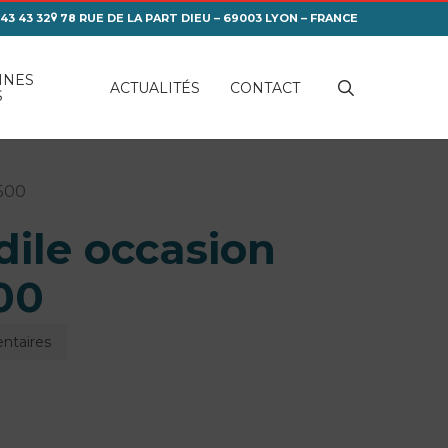
 43 43 32
78 RUE DE LA PART DIEU – 69003 LYON – FRANCE
INES
search
ACTUALITÉS
CONTACT
S
 500
odile occasion
00
ntaires