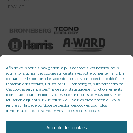
FRANCE
Afin de vous offrir la navigation la plus adaptée à vos besoins, nous
souhaitons utiliser des cookies sur ce site avec votre consentement. En
cliquant sur le bouton « Les accepter tous », vous acceptez le dépôt de
l’ensemble des cookies, utilisés par LC Technologies, sur votre terminal.
Ces cookies servent à des fins de suivi statistiques et fonctionnements
techniques pour améliorer votre visite sur notre site. Vous pouvez les
refuser en cliquant sur « Je refuse » ou "Voir les préférences" ou vous
rendre sur la page politique de gestion des cookies pour plus
d’informations et paramétrer vos choix selon les cookies.
Accepter les cookies
© 2026 LC Technologies. Tous droits réservés