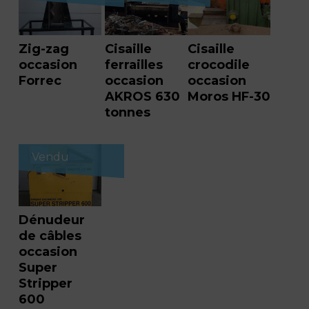
Zig-zag
Cisaille
Cisaille
occasion
ferrailles
crocodile
Forrec
occasion
occasion
AKROS 630
Moros HF-30
tonnes
Vendu
Dénudeur
de câbles
occasion
Super
Stripper
600