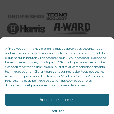
Afin de vous offrir la navigation la plus adaptée à vos besoins, nous
souhaitons utiliser des cookies sur ce site avec votre consentement. En
cliquant sur le bouton « Les accepter tous », vous acceptez le dépôt de
l’ensemble des cookies, utilisés par LC Technologies, sur votre terminal.
Ces cookies servent à des fins de suivi statistiques et fonctionnements
techniques pour améliorer votre visite sur notre site. Vous pouvez les
refuser en cliquant sur « Je refuse » ou "Voir les préférences" ou vous
rendre sur la page politique de gestion des cookies pour plus
d’informations et paramétrer vos choix selon les cookies.
Accepter les cookies
© 2026 LC Technologies. Tous droits réservés
Refuser