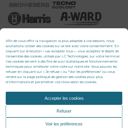
Afin de vous offrir la navigation la plus adaptée à vos besoins, nous
souhaitons utiliser des cookies sur ce site avec votre consentement. En
cliquant sur le bouton « Les accepter tous », vous acceptez le dépôt de
l’ensemble des cookies, utilisés par LC Technologies, sur votre terminal.
Ces cookies servent à des fins de suivi statistiques et fonctionnements
techniques pour améliorer votre visite sur notre site. Vous pouvez les
refuser en cliquant sur « Je refuse » ou "Voir les préférences" ou vous
rendre sur la page politique de gestion des cookies pour plus
d’informations et paramétrer vos choix selon les cookies.
Accepter les cookies
© 2026 LC Technologies. Tous droits réservés
Refuser
Voir les préférences
Recherche