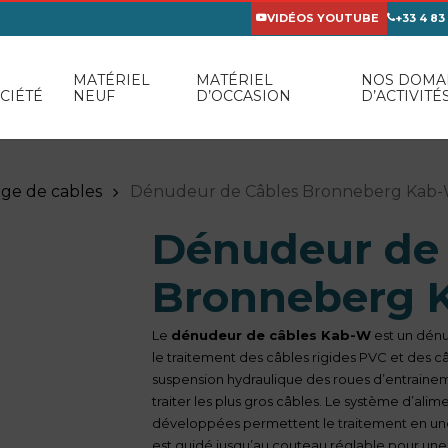
VIDÉOS YOUTUBE
+33 4 83
MATÉRIEL
MATÉRIEL
NOS DOMA
CIÉTÉ
NEUF
D’OCCASION
D’ACTIVITÉ
ge de cables
Dénudeur de Câbles Bronneberg Kab
Dénudeur de
Bronneberg 
Le
dénudeur de câbles Kab-W
est un dénu
le traitement des câbles rigides PVC et des 
suspension hydraulique des roues d’entraine
traiter les plus gros câbles. Le système d’al
développées permettent le traitement en une
est guidé jusqu’au couteau réglable pour une