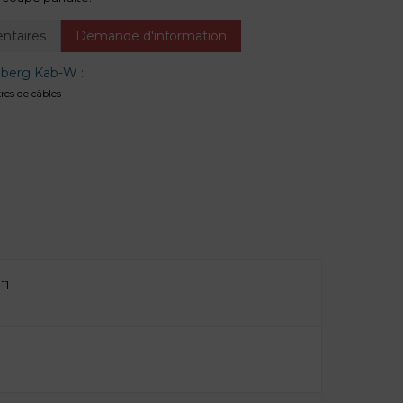
ntaires
Demande d'information
eberg Kab-W :
res de câbles
11