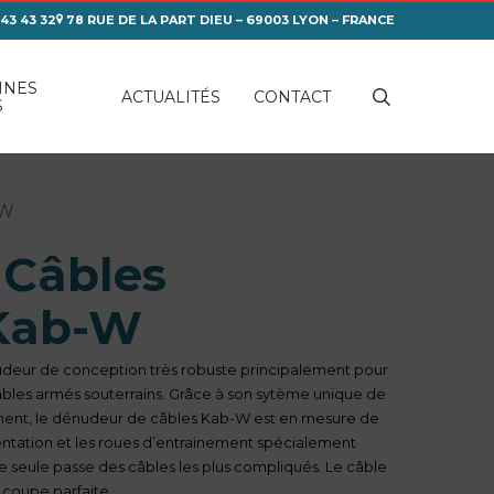
 43 43 32
78 RUE DE LA PART DIEU – 69003 LYON – FRANCE
INES
search
ACTUALITÉS
CONTACT
S
-W
 Câbles
Kab-W
deur de conception très robuste principalement pour
câbles armés souterrains. Grâce à son sytème unique de
ment, le dénudeur de câbles Kab-W est en mesure de
imentation et les roues d’entrainement spécialement
 seule passe des câbles les plus compliqués. Le câble
 coupe parfaite.