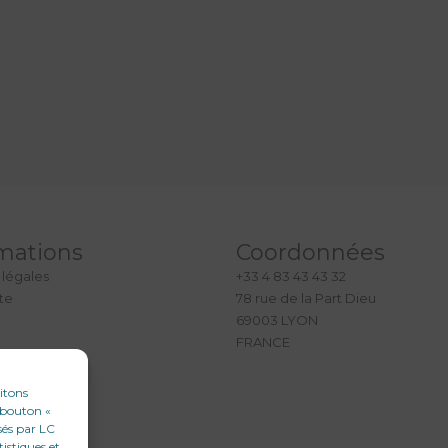
mations
Coordonnées
 légales
+33 4 83 43 43 32
ite
78 rue de la Part Dieu
69003 LYON
FRANCE
aitons
e bouton «
sés par LC
tistiques et