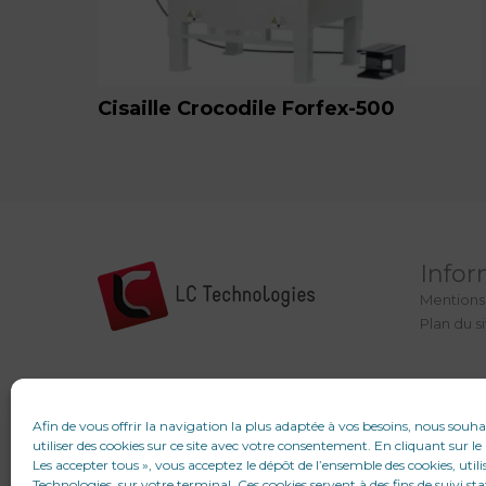
Cisaille Crocodile Forfex-500
Infor
Mentions
Plan du s
Afin de vous offrir la navigation la plus adaptée à vos besoins, nous souh
utiliser des cookies sur ce site avec votre consentement. En cliquant sur l
Les accepter tous », vous acceptez le dépôt de l’ensemble des cookies, utili
Technologies, sur votre terminal. Ces cookies servent à des fins de suivi sta