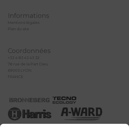
Informations
Mentions légales
Plan du site
Coordonnées
+33 4 83 43 43 32
78 rue de la Part Dieu
69003 LYON
FRANCE