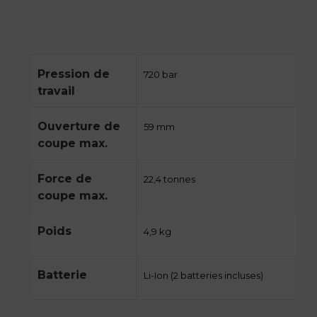
Pression de
720 bar
travail
Ouverture de
59 mm
coupe max.
Force de
22,4 tonnes
coupe max.
Poids
4,9 kg
Batterie
Li-Ion (2 batteries incluses)