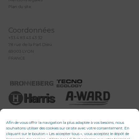
Plan du site
Coordonnées
+33 4 83 43 43 32
78 rue de la Part Dieu
69003 LYON
FRANCE
Afin de vous offrir la navigation la plus adaptée à vos besoins, nous
souhaitons utiliser des cookies sur ce site avec votre consentement. En
cliquant sur le bouton « Les accepter tous », vous acceptez le dépôt de