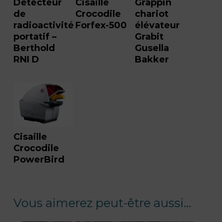
Détecteur
Cisaille
Grappin
de
Crocodile
chariot
radioactivité
Forfex-500
élévateur
portatif –
Grabit
Berthold
Gusella
RNI D
Bakker
Cisaille
Crocodile
PowerBird
Vous aimerez peut-être aussi…