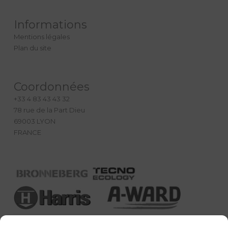
Informations
Mentions légales
Plan du site
Coordonnées
+33 4 83 43 43 32
78 rue de la Part Dieu
69003 LYON
FRANCE