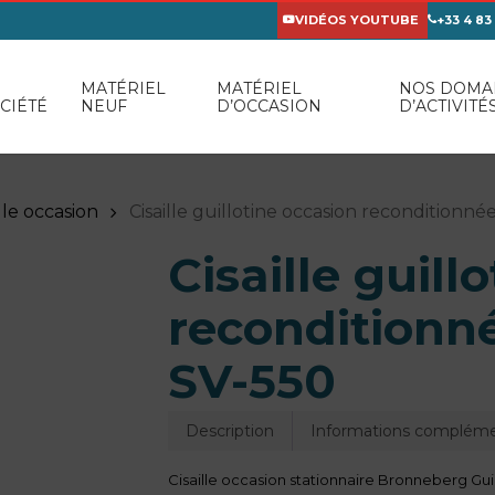
VIDÉOS YOUTUBE
+33 4 83
MATÉRIEL
MATÉRIEL
NOS DOMA
CIÉTÉ
NEUF
D’OCCASION
D’ACTIVITÉ
lle occasion
Cisaille guillotine occasion recondition
Cisaille guill
reconditionn
SV-550
Description
Informations compléme
Cisaille occasion stationnaire Bronneberg Guil