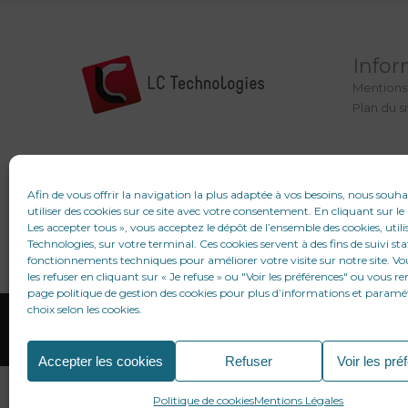
Infor
Mentions
Plan du s
Afin de vous offrir la navigation la plus adaptée à vos besoins, nous souh
utiliser des cookies sur ce site avec votre consentement. En cliquant sur l
Les accepter tous », vous acceptez le dépôt de l’ensemble des cookies, utili
Technologies, sur votre terminal. Ces cookies servent à des fins de suivi sta
fonctionnements techniques pour améliorer votre visite sur notre site. V
les refuser en cliquant sur « Je refuse » ou "Voir les préférences" ou vous re
page politique de gestion des cookies pour plus d’informations et paramé
choix selon les cookies.
Accepter les cookies
Refuser
Voir les pré
Recher
de
Politique de cookies
Mentions Légales