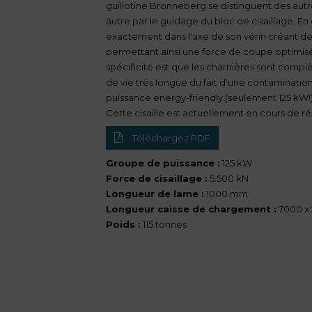
guillotine Bronneberg se distinguent des autres
autre par le guidage du bloc de cisaillage. En 
exactement dans l'axe de son vérin créant des
permettant ainsi une force de coupe optimis
spécificité est que les charnières sont compl
de vie très longue du fait d'une contaminatio
puissance energy-friendly (seulement 125 kW!
Cette cisaille est actuellement en cours de r
Téléchargez PDF
Groupe de puissance :
125 kW
Force de cisaillage :
5.500 kN
Longueur de lame :
1000 mm
Longueur caisse de chargement :
7000 x
Poids :
115 tonnes