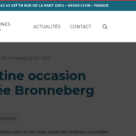
 43 43 32
78 RUE DE LA PART DIEU – 69003 LYON – FRANCE
INES
search
ACTUALITÉS
CONTACT
S
née Bronneberg SV-550
otine occasion
ée Bronneberg
ntaires
lotine type SV 550 avec caisse de 7 mètres. Les cisailles