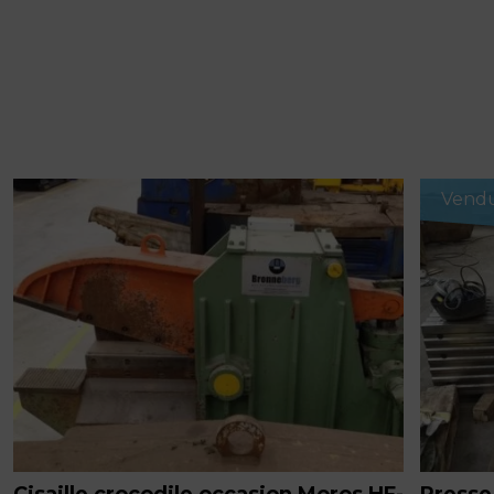
Vend
Cisaille crocodile occasion Moros HF-
Presse