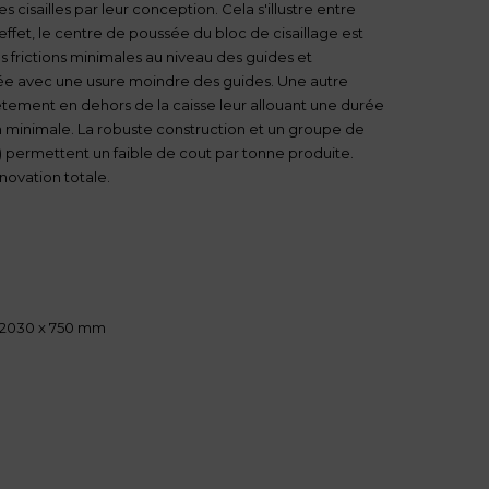
 cisailles par leur conception. Cela s'illustre entre
effet, le centre de poussée du bloc de cisaillage est
 frictions minimales au niveau des guides et
ée avec une usure moindre des guides. Une autre
ètement en dehors de la caisse leur allouant une durée
n minimale. La robuste construction et un groupe de
) permettent un faible de cout par tonne produite.
énovation totale.
 2030 x 750 mm