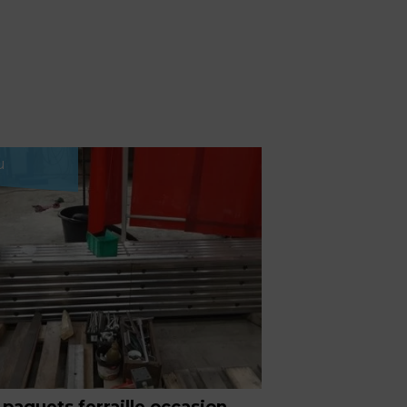
u
 paquets ferraille occasion