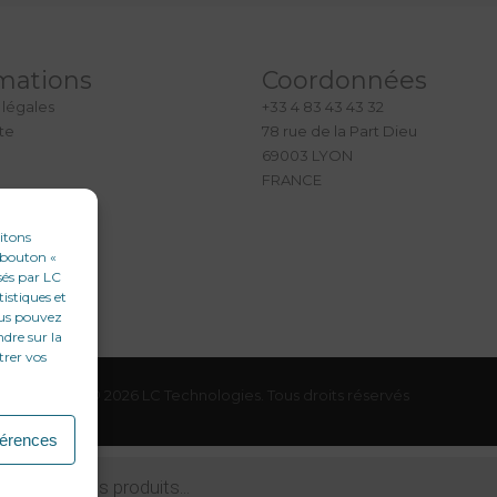
mations
Coordonnées
 légales
+33 4 83 43 43 32
ite
78 rue de la Part Dieu
69003 LYON
FRANCE
aitons
e bouton «
sés par LC
tistiques et
ous pouvez
ndre sur la
trer vos
© 2026 LC Technologies. Tous droits réservés
férences
che