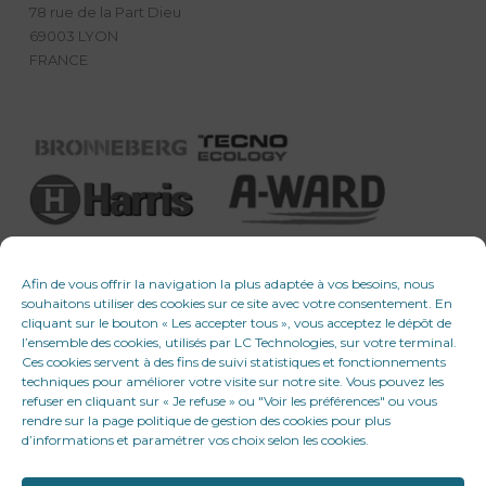
78 rue de la Part Dieu
69003 LYON
FRANCE
Afin de vous offrir la navigation la plus adaptée à vos besoins, nous
souhaitons utiliser des cookies sur ce site avec votre consentement. En
cliquant sur le bouton « Les accepter tous », vous acceptez le dépôt de
l’ensemble des cookies, utilisés par LC Technologies, sur votre terminal.
Ces cookies servent à des fins de suivi statistiques et fonctionnements
techniques pour améliorer votre visite sur notre site. Vous pouvez les
refuser en cliquant sur « Je refuse » ou "Voir les préférences" ou vous
rendre sur la page politique de gestion des cookies pour plus
d’informations et paramétrer vos choix selon les cookies.