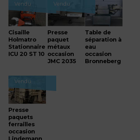
Vendu
Vendu
Cisaille
Presse
Table de
Holmatro
paquet
séparation à
Stationnaire
métaux
eau
ICU 20 ST 10
occasion
occasion
JMC 2035
Bronneberg
Vendu
Presse
paquets
ferrailles
occasion
Lindemann