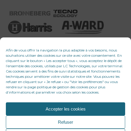
Afin de vous offrir la navigation la plus adaptée à vos besoins, nous
souhaitons utiliser des cookies sur ce site avec votre consentement. En
cliquant sur le bouton « Les accepter tous », vous acceptez le dépôt de
l’ensemble des cookies, utilisés par LC Technologies, sur votre terminal.
Ces cookies servent à des fins de suivi statistiques et fonctionnements
techniques pour améliorer votre visite sur notre site. Vous pouvez les
refuser en cliquant sur « Je refuse » ou "Voir les préférences" ou vous
rendre sur la page politique de gestion des cookies pour plus
d’informations et paramétrer vos choix selon les cookies.
Accepter les cookies
© 2026 LC Technologies. Tous droits réservés
Refuser